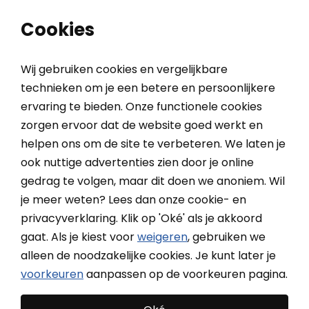
0
0
Cookies
Wij gebruiken cookies en vergelijkbare
technieken om je een betere en persoonlijkere
ervaring te bieden. Onze functionele cookies
Home
Inspiratieblog
zorgen ervoor dat de website goed werkt en
helpen ons om de site te verbeteren. We laten je
ook nuttige advertenties zien door je online
Inspiratieblog
gedrag te volgen, maar dit doen we anoniem. Wil
je meer weten? Lees dan onze cookie- en
Klaar om geïnspireerd te worden? Hier vind je alles op
privacyverklaring. Klik op 'Oké' als je akkoord
het gebied van raamdecoratie! Van trends en tips tot
gaat. Als je kiest voor
weigeren
, gebruiken we
de beste oplossingen voor jouw woonwensen.
alleen de noodzakelijke cookies. Je kunt later je
voorkeuren
aanpassen op de voorkeuren pagina.