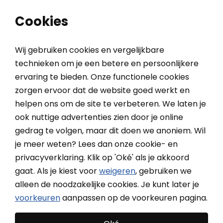
0
0
Cookies
Wij gebruiken cookies en vergelijkbare
technieken om je een betere en persoonlijkere
ervaring te bieden. Onze functionele cookies
Home
Overkappingen
Lamellen overkappingen
zorgen ervoor dat de website goed werkt en
helpen ons om de site te verbeteren. We laten je
Lamellen overkappingen
ook nuttige advertenties zien door je online
gedrag te volgen, maar dit doen we anoniem. Wil
Lamellen overkappingen creëren een luxe sfeer in de
je meer weten? Lees dan onze cookie- en
tuin. De lamellen weren de zon en laten de warmte
Meer
privacyverklaring. Klik op 'Oké' als je akkoord
ontsnappen, waardoor het afdak 'ademt'. Bestel online
gaat. Als je kiest voor
weigeren
, gebruiken we
Meer lezen over Lamellen overkappingen?
Bekijk de
of bezoek de showroom!
alleen de noodzakelijke cookies. Je kunt later je
onderwerpen onderaan de pagina
voorkeuren
aanpassen op de voorkeuren pagina.
Filteren