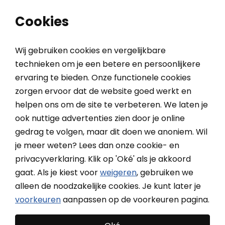
0
0
Cookies
Wij gebruiken cookies en vergelijkbare
technieken om je een betere en persoonlijkere
ervaring te bieden. Onze functionele cookies
Home
Binnenzonwering
Jaloezieën
Jaloezieën draaikiepraam
zorgen ervoor dat de website goed werkt en
helpen ons om de site te verbeteren. We laten je
Jaloezieën draaikiepraam
ook nuttige advertenties zien door je online
gedrag te volgen, maar dit doen we anoniem. Wil
Ontdek onze uitgebreide collectie draaikiepraam
je meer weten? Lees dan onze cookie- en
jaloezieën. Kies voor zijgeleiding of één van de
Meer
privacyverklaring. Klik op 'Oké' als je akkoord
oplossingen zonder boren en schroeven. Ideaal voor
gaat. Als je kiest voor
weigeren
, gebruiken we
Meer lezen over Jaloezieën draaikiepraam?
Bekijk de
kunststof kozijnen!
alleen de noodzakelijke cookies. Je kunt later je
onderwerpen onderaan de pagina
voorkeuren
aanpassen op de voorkeuren pagina.
Filteren