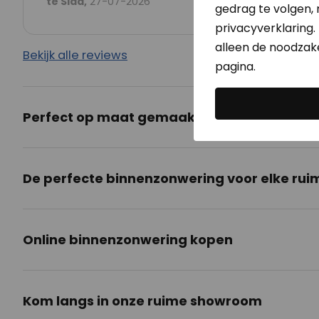
te Slaa,
27-07-2026
gedrag te volgen,
privacyverklaring. 
alleen de noodzakel
Bekijk alle reviews
pagina.
Perfect op maat gemaakte binnenzonweri
De perfecte binnenzonwering voor elke rui
Online binnenzonwering kopen
Kom langs in onze ruime showroom