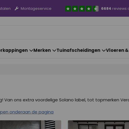
stalen
Montageservice
6684
reviews 
rkappingen
Merken
Tuinafscheidingen
Vloeren 
! Van ons extra voordelige Solano label, tot topmerken Vera
rpen onderaan de pagina