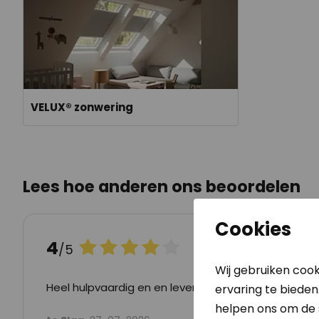
VELUX® zonwering
Lees hoe anderen ons beoordelen
Cookies
4
G
/5
Wij gebruiken cook
Heel hulpvaardig en en levering is altijd op tijd
ervaring te bieden
helpen ons om de s