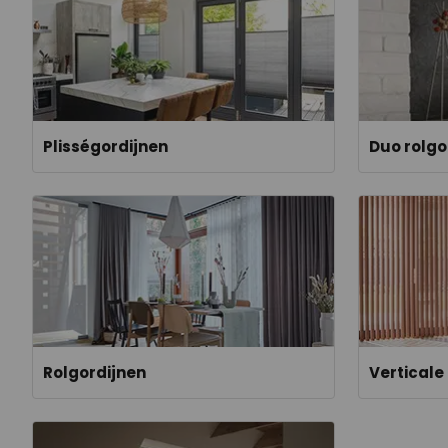
Plisségordijnen
Duo rolgo
Rolgordijnen
Verticale