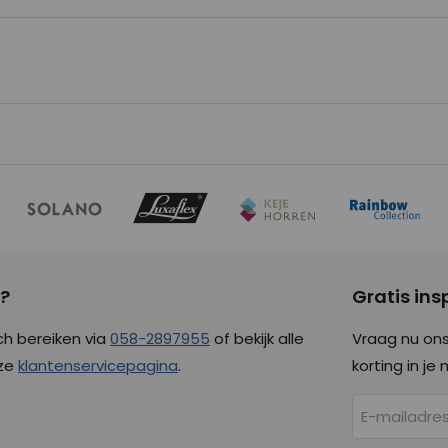
g
g?
Gratis in
ch bereiken via
058-2897955
of bekijk alle
Vraag nu ons
nze
klantenservicepagina
.
korting in je 