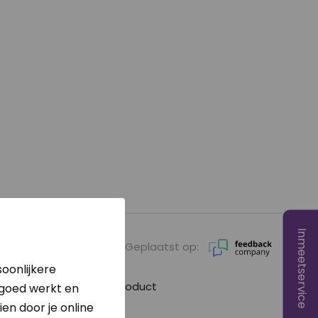
Inmeetservice
Geplaatst op:
oonlijkere
ano vriendelijk, goed product
 goed werkt en
en door je online