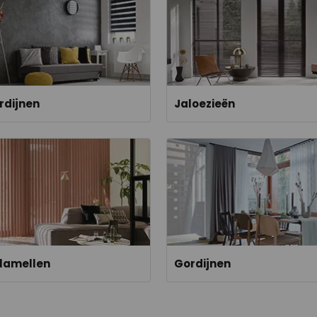
rdijnen
Jaloezieën
 lamellen
Gordijnen