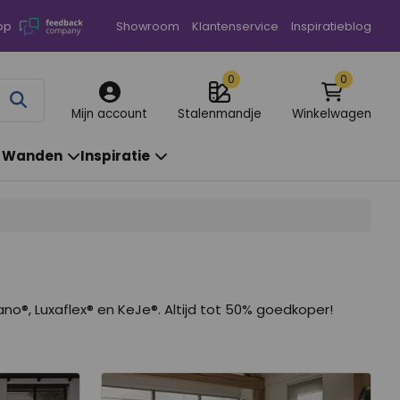
op
Showroom
Klantenservice
Inspiratieblog
0
0
Annuleren
Mijn account
Stalenmandje
Winkelwagen
& Wanden
Inspiratie
no®, Luxaflex® en KeJe®. Altijd tot 50% goedkoper!