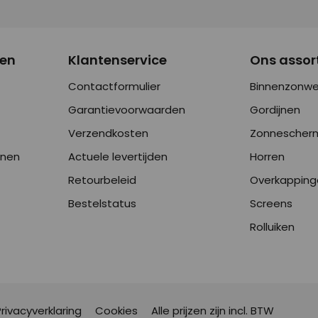
nen
Klantenservice
Ons assor
Contactformulier
Binnenzonwe
Garantievoorwaarden
Gordijnen
Verzendkosten
Zonnescher
onen
Actuele levertijden
Horren
Retourbeleid
Overkapping
Bestelstatus
Screens
Rolluiken
Privacyverklaring
Cookies
Alle prijzen zijn incl. BTW