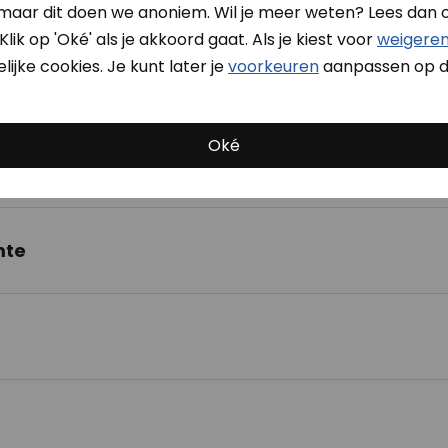
Jan ,
27-07-2026
 maar dit doen we anoniem. Wil je meer weten? Lees dan 
Klik op 'Oké' als je akkoord gaat. Als je kiest voor
weigere
ijke cookies. Je kunt later je
voorkeuren
aanpassen op d
Oké
ng
mte