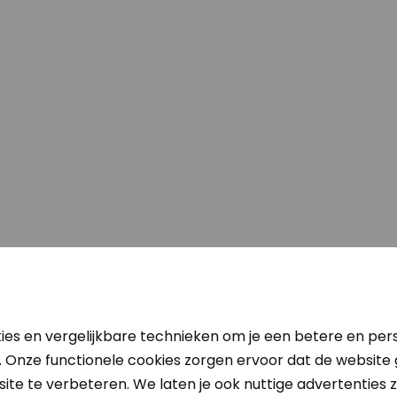
5
eplaatst op:
/5
ies en vergelijkbare technieken om je een betere en pers
Goede ervaringen met Sol
. Onze functionele cookies zorgen ervoor dat de website
ite te verbeteren. We laten je ook nuttige advertenties zi