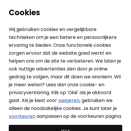
0
0
Cookies
Wij gebruiken cookies en vergelijkbare
technieken om je een betere en persoonlijkere
ervaring te bieden. Onze functionele cookies
Home
Merken
Heroal
zorgen ervoor dat de website goed werkt en
helpen ons om de site te verbeteren. We laten je
Heroal
ook nuttige advertenties zien door je online
gedrag te volgen, maar dit doen we anoniem. Wil
Kies voor Duitse topkwaliteit met de hoogwaardige
je meer weten? Lees dan onze cookie- en
rolluiken van Heroal. Profiteer het hele jaar door van
Meer
privacyverklaring. Klik op 'Oké' als je akkoord
kortingen tot 50%. Bestel direct online!
gaat. Als je kiest voor
weigeren
, gebruiken we
Meer lezen over Heroal?
Bekijk de onderwerpen
alleen de noodzakelijke cookies. Je kunt later je
onderaan de pagina
voorkeuren
aanpassen op de voorkeuren pagina.
Filteren