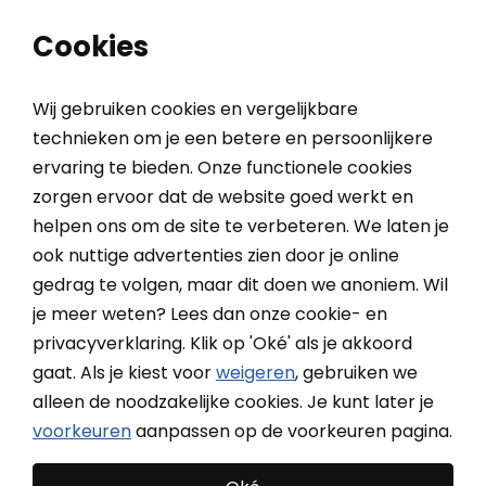
0
0
Cookies
Wij gebruiken cookies en vergelijkbare
technieken om je een betere en persoonlijkere
ervaring te bieden. Onze functionele cookies
Home
Inspiratieblog
Een rolluik voor de deur, doen of niet?
zorgen ervoor dat de website goed werkt en
helpen ons om de site te verbeteren. We laten je
ook nuttige advertenties zien door je online
Een rolluik voor de deur,
gedrag te volgen, maar dit doen we anoniem. Wil
doen of niet?
je meer weten? Lees dan onze cookie- en
privacyverklaring. Klik op 'Oké' als je akkoord
gaat. Als je kiest voor
weigeren
, gebruiken we
alleen de noodzakelijke cookies. Je kunt later je
voorkeuren
aanpassen op de voorkeuren pagina.