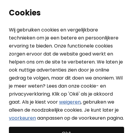
0
0
Cookies
Wij gebruiken cookies en vergelijkbare
technieken om je een betere en persoonlijkere
ervaring te bieden. Onze functionele cookies
Home
Buitenzonwering
Zonneschermen
zorgen ervoor dat de website goed werkt en
helpen ons om de site te verbeteren. We laten je
Zonneschermen
ook nuttige advertenties zien door je online
gedrag te volgen, maar dit doen we anoniem. Wil
Ontdek ons ruime assortiment zonneschermen:
je meer weten? Lees dan onze cookie- en
Knikarmschermen, uitvalschermen en markiezen. Ga
Meer
privacyverklaring. Klik op 'Oké' als je akkoord
voor 100% maatwerk of extra voordelige vaste maten.
gaat. Als je kiest voor
weigeren
, gebruiken we
Meer lezen over Zonneschermen?
Bekijk de
Kies voor ons eigen Solano label of een A-merk Rainbow
alleen de noodzakelijke cookies. Je kunt later je
onderwerpen onderaan de pagina
of Verano® zonnescherm.
voorkeuren
aanpassen op de voorkeuren pagina.
Filteren