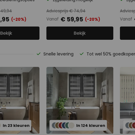
 49,94
Adviesprijs € 74,94
Adviesp
,95
€ 59,95
Vanaf
Vanaf
(-20%)
(-20%)
Bekijk
Bekijk
Snelle levering
Tot wel 50% goedkope
In 23 kleuren
In 124 kleuren