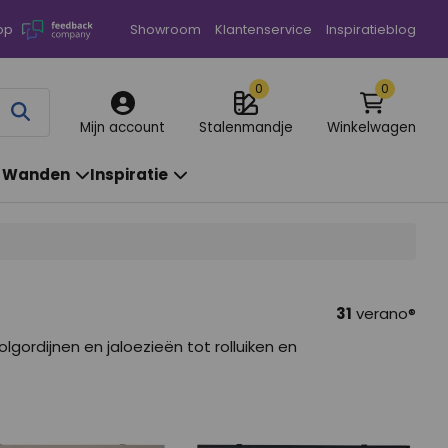
op
Showroom
Klantenservice
Inspiratieblog
0
0
Annuleren
Mijn account
Stalenmandje
Winkelwagen
& Wanden
Inspiratie
31
verano®
gordijnen en jaloezieën tot rolluiken en