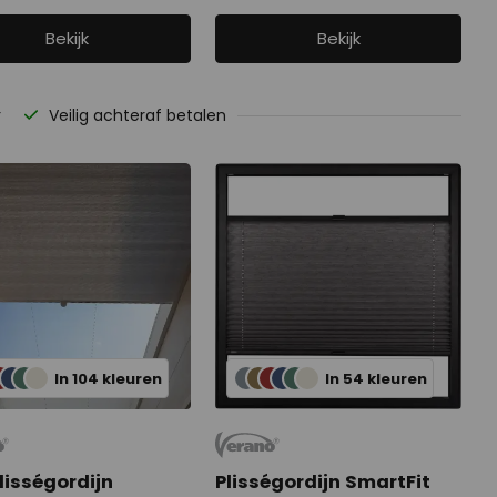
Bekijk
Bekijk
r
Veilig achteraf betalen
In 104 kleuren
In 54 kleuren
lisségordijn
Plisségordijn SmartFit