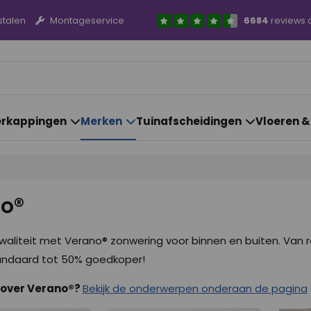
stalen
Montageservice
6684
reviews 
rkappingen
Merken
Tuinafscheidingen
Vloeren 
o®
aliteit met Verano® zonwering voor binnen en buiten. Van rol
andaard tot 50% goedkoper!
 over Verano®?
Bekijk de onderwerpen onderaan de pagina