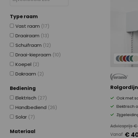
Type raam
Vast raam
(17)
Draairaam
(13)
Schuifraam
(12)
Draai-kiepraam
(10)
Koepel
(2)
Dakraam
(2)
Rolgordij
Bediening
Elektrisch
(27)
Ook met s
Elektrisch
Handbediend
(26)
Zijgeleidin
Solar
(7)
Adviesprijs €
Materiaal
€ 4
Vanaf