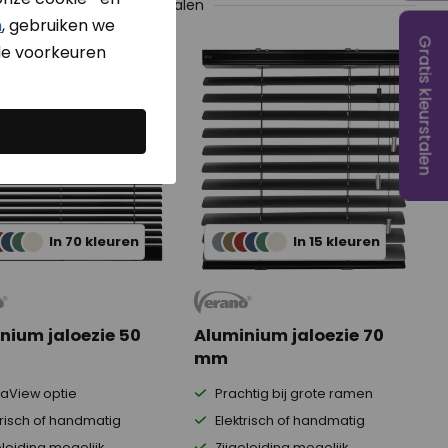
r
Veilig achteraf betalen
n
, gebruiken we
Gratis kleurstalen
e voorkeuren
In 70 kleuren
In 15 kleuren
nium jaloezie 50
Aluminium jaloezie 70
mm
View optie
Prachtig bij grote ramen
trisch of handmatig
Elektrisch of handmatig
eleiding mogelijk
Zijgeleiding mogelijk