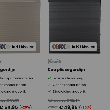
In 48 kleuren
In 103 kleuren
égordijn
Duo plisségordijn
transparante stoffen
Isolerende werking
es zonder boren
Opties zonder boren
eleiding mogelijk
Zijgeleiding mogelijk
rijs € 68,69
Adviesprijs € 62,44
€ 54,95
€ 49,95
Vanaf
(-20%)
(-20%)