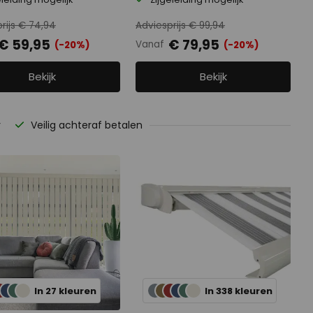
rijs € 74,94
Adviesprijs € 99,94
€ 59,95
€ 79,95
Vanaf
(-20%)
(-20%)
Bekijk
Bekijk
r
Veilig achteraf betalen
In 27 kleuren
In 338 kleuren