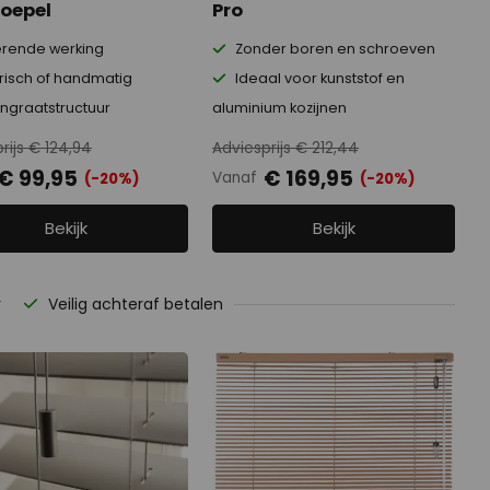
koepel
Pro
erende werking
Zonder boren en schroeven
trisch of handmatig
Ideaal voor kunststof en
ngraatstructuur
aluminium kozijnen
rijs € 124,94
Adviesprijs € 212,44
€ 99,95
€ 169,95
Vanaf
(-20%)
(-20%)
Bekijk
Bekijk
r
Veilig achteraf betalen