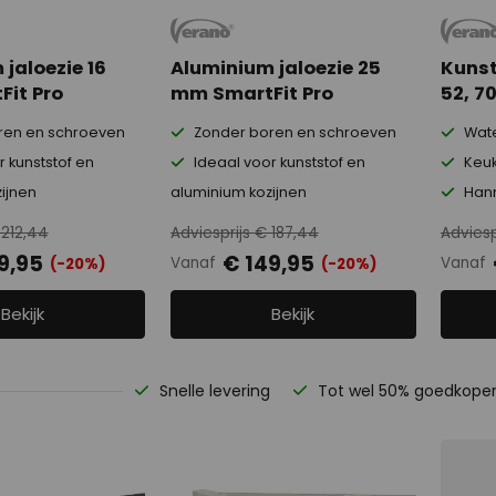
jaloezie 16
Aluminium jaloezie 25
Kunst
it Pro
mm SmartFit Pro
52, 7
ren en schroeven
Zonder boren en schroeven
Wate
 kunststof en
Ideaal voor kunststof en
Keuk
ijnen
aluminium kozijnen
Hanm
 212,44
Adviesprijs € 187,44
Adviesp
9,95
€ 149,95
Vanaf
Vanaf
(-20%)
(-20%)
Bekijk
Bekijk
Snelle levering
Tot wel 50% goedkope