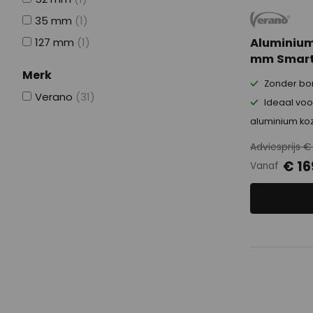
35 mm
(1)
127 mm
(1)
Aluminium 
mm SmartF
Merk
Zonder bo
Verano
(31)
Ideaal voor
aluminium koz
Adviesprijs €
€ 16
Vanaf