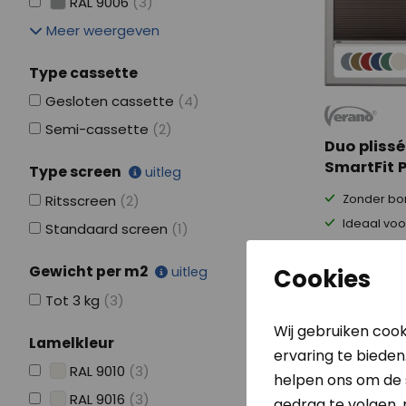
RAL 9006
(3)
Meer weergeven
Type cassette
Gesloten cassette
(4)
Semi-cassette
(2)
Duo plissé
SmartFit 
Type screen
uitleg
Zonder bo
Ritsscreen
(2)
Ideaal voor
Standaard screen
(1)
aluminium koz
Gewicht per m2
Cookies
uitleg
Adviesprijs €
Tot 3 kg
(3)
€ 16
Vanaf
Wij gebruiken cook
Lamelkleur
ervaring te bieden
RAL 9010
(3)
helpen ons om de s
RAL 9016
(3)
gedrag te volgen,