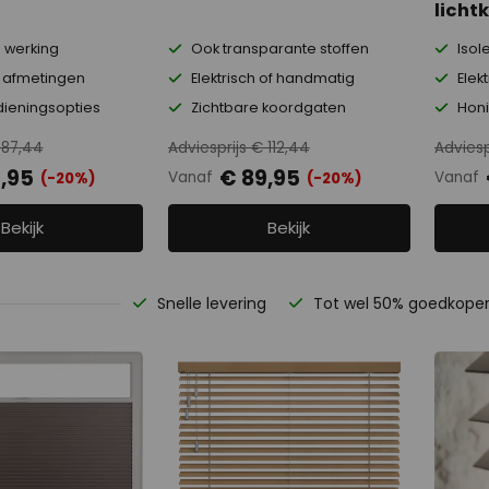
licht
 werking
Ook transparante stoffen
Isol
e afmetingen
Elektrisch of handmatig
Elek
ieningsopties
Zichtbare koordgaten
Honi
 87,44
Adviesprijs € 112,44
Adviesp
,95
€ 89,95
Vanaf
Vanaf
(-20%)
(-20%)
Bekijk
Bekijk
Snelle levering
Tot wel 50% goedkope