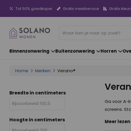
Tot 50% goedkoper
Gratis meetservice
Gratis kleur
Binnenzonwering
Buitenzonwering
Horren
Ove
Home
Merken
Verano®
Veran
Breedte in centimeters
Ga voor A-kw
screens. St
Hoogte in centimeters
Meer lezen