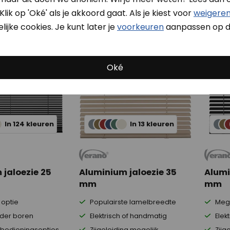
Snelle levering
Tot wel 50% goedkope
Klik op 'Oké' als je akkoord gaat. Als je kiest voor
weigere
ijke cookies. Je kunt later je
voorkeuren
aanpassen op d
Oké
In 124 kleuren
In 13 kleuren
 jaloezie 25
Aluminium jaloezie 35
Alumi
mm
mm
optie
Populairste lamelbreedte
Mega
der boren
Elektrisch of handmatig
Elek
bedieningsopties
Zijgeleiding mogelijk
Zijg