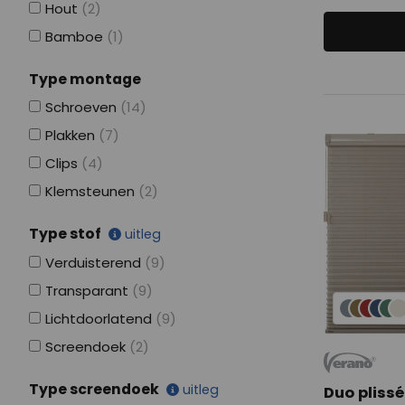
Hout
(2)
Bamboe
(1)
Type montage
Schroeven
(14)
Plakken
(7)
Clips
(4)
Klemsteunen
(2)
Type stof
uitleg
Verduisterend
(9)
Transparant
(9)
Lichtdoorlatend
(9)
Screendoek
(2)
Type screendoek
uitleg
Duo plissé