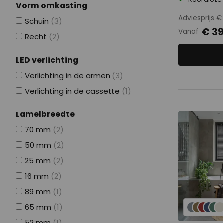
Vorm omkasting
Adviesprijs €
Schuin
(3)
€ 39
Vanaf
Recht
(2)
LED verlichting
Verlichting in de armen
(3)
Verlichting in de cassette
(1)
Lamelbreedte
70 mm
(2)
50 mm
(2)
25 mm
(2)
16 mm
(2)
89 mm
(1)
65 mm
(1)
52 mm
(1)