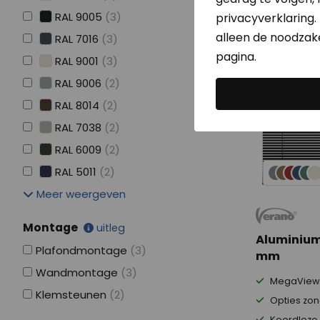
RAL 9005
(3)
privacyverklaring. 
alleen de noodzakel
RAL 7016
(3)
pagina.
RAL 9001
(3)
RAL 9006
(2)
RAL 8014
(2)
RAL 7038
(2)
RAL 6009
(2)
RAL 5011
(2)
Meer weergeven
Montage
uitleg
Aluminium
Plafondmontage
(3)
mm
Wandmontage
(3)
MegaView 
Klemsteunen
(2)
Opties zon
Koordloze 