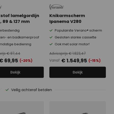
stof lamelgordijn
Knikarmscherm
0, 89 & 127 mm
Ipanema V280
rbestendig
Populairste Verano® scherm
en- en badkamerproof
Gesloten slanke cassette
datige bediening
Ook met solar motor!
rijs € 87,44
Adviesprijs € 1.823,47
€ 69,95
€ 1.549,95
Vanaf
(-20%)
(-15%)
Bekijk
Bekijk
r
Veilig achteraf betalen