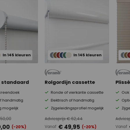
In 145 kleuren
In 145 kleuren
n standaard
Rolgordijn cassette
Pliss
creendoek
Ronde of vierkante cassette
Ook 
 of handmatig
Elektrisch of handmatig
Opti
g mogelijk
Zijgeleidingsprofiel mogelijk
Zijg
 50,00
Adviesprijs € 62,44
Adviesp
0,00
€ 49,95
Vanaf
Vanaf
(-20%)
(-20%)