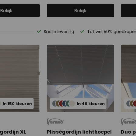
Bekijk
Bekijk
Snelle levering
Tot wel 50% goedkope
In 150 kleuren
In 49 kleuren
gordijn XL
Plisségordijn lichtkoepel
Duo p