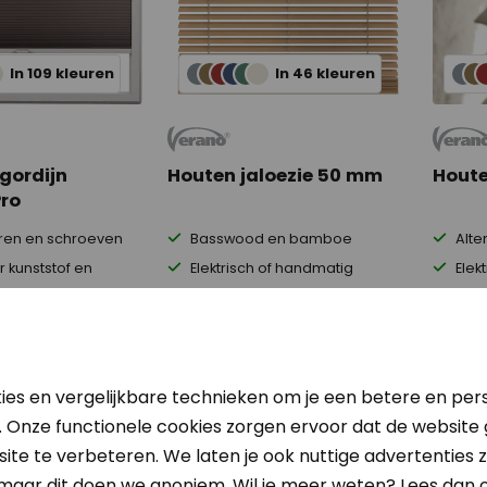
In 109 kleuren
In 46 kleuren
gordijn
Houten jaloezie 50 mm
Houte
Pro
ren en schroeven
Basswood en bamboe
Alter
 kunststof en
Elektrisch of handmatig
Elek
ijnen
Zijgeleiding mogelijk
Zijg
 212,44
Adviesprijs € 112,44
Adviesp
9,95
€ 89,95
Vanaf
Vanaf
(-20%)
(-20%)
ies en vergelijkbare technieken om je een betere en pers
Bekijk
Bekijk
. Onze functionele cookies zorgen ervoor dat de website
ite te verbeteren. We laten je ook nuttige advertenties zi
 maar dit doen we anoniem. Wil je meer weten? Lees dan 