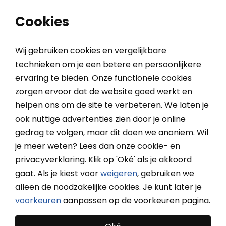
0
0
Cookies
Wij gebruiken cookies en vergelijkbare
technieken om je een betere en persoonlijkere
ervaring te bieden. Onze functionele cookies
Home
Binnenzonwering
Plisségordijnen
Plisségordijnen op maat
zorgen ervoor dat de website goed werkt en
helpen ons om de site te verbeteren. We laten je
Plisségordijnen op maat
ook nuttige advertenties zien door je online
gedrag te volgen, maar dit doen we anoniem. Wil
Ontdek de grootste en voordeligste collectie
je meer weten? Lees dan onze cookie- en
plisségordijnen op maat! Van slechts 30 cm tot wel 360
Meer
privacyverklaring. Klik op 'Oké' als je akkoord
cm breed. 400+ kleuren en tot 50% goedkoper!
gaat. Als je kiest voor
weigeren
, gebruiken we
Meer lezen over Plisségordijnen op maat?
Bekijk de
alleen de noodzakelijke cookies. Je kunt later je
onderwerpen onderaan de pagina
voorkeuren
aanpassen op de voorkeuren pagina.
Filteren