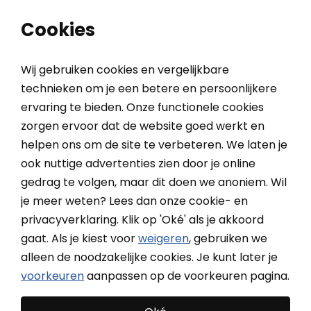
0
0
Cookies
Wij gebruiken cookies en vergelijkbare
technieken om je een betere en persoonlijkere
ervaring te bieden. Onze functionele cookies
Home
Klantenservice
Meten & monteren
Meetin
zorgen ervoor dat de website goed werkt en
helpen ons om de site te verbeteren. We laten je
ook nuttige advertenties zien door je online
Meetinstructies
gedrag te volgen, maar dit doen we anoniem. Wil
je meer weten? Lees dan onze cookie- en
privacyverklaring. Klik op 'Oké' als je akkoord
De meetinstructies van elk product vind je bij de eerste
gaat. Als je kiest voor
weigeren
, gebruiken we
stap 'Afmetingen' op de productpagina. Klik op het
alleen de noodzakelijke cookies. Je kunt later je
blauwe 'i'tje met de tekst 'uitleg' erachter. Er verschijnt
voorkeuren
aanpassen op de voorkeuren pagina.
nu een pop-up scherm met een duidelijk stappenplan.
Kom je er toch niet uit? Neem dan gerust contact met