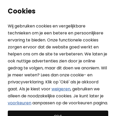
0
0
Cookies
Wij gebruiken cookies en vergelijkbare
technieken om je een betere en persoonlijkere
ervaring te bieden. Onze functionele cookies
Home
Buitenzonwering
Screens
Screens op zonne energie
zorgen ervoor dat de website goed werkt en
helpen ons om de site te verbeteren. We laten je
Screens op zonne energie
ook nuttige advertenties zien door je online
gedrag te volgen, maar dit doen we anoniem. Wil
Met draadloze screens op zonne energie is boren door
je meer weten? Lees dan onze cookie- en
muren verleden tijd! Snelle installatie zonder elektrische
Meer
privacyverklaring. Klik op 'Oké' als je akkoord
kennis.
gaat. Als je kiest voor
weigeren
, gebruiken we
Meer lezen over Screens op zonne energie?
Bekijk de
alleen de noodzakelijke cookies. Je kunt later je
onderwerpen onderaan de pagina
voorkeuren
aanpassen op de voorkeuren pagina.
Filteren