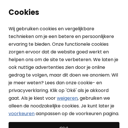
0
0
Cookies
Wij gebruiken cookies en vergelijkbare
technieken om je een betere en persoonlijkere
ervaring te bieden. Onze functionele cookies
Home
Meetafspraak maken
zorgen ervoor dat de website goed werkt en
helpen ons om de site te verbeteren. We laten je
ook nuttige advertenties zien door je online
Maak een meetafspraak
gedrag te volgen, maar dit doen we anoniem. Wil
je meer weten? Lees dan onze cookie- en
Wil je liever niet zelf inmeten en/of monteren? Wij
privacyverklaring. Klik op 'Oké' als je akkoord
komen graag bij je langs voor het inmeten van je
gaat. Als je kiest voor
weigeren
, gebruiken we
producten.
alleen de noodzakelijke cookies. Je kunt later je
voorkeuren
aanpassen op de voorkeuren pagina.
Zeker van de juiste maat
Snelle offerte en scherpe prijzen