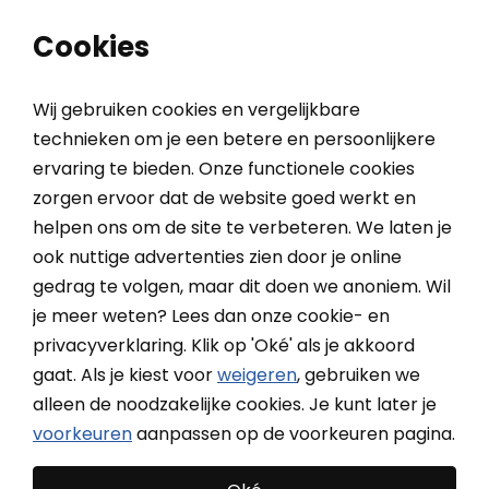
0
0
Cookies
Wij gebruiken cookies en vergelijkbare
technieken om je een betere en persoonlijkere
ervaring te bieden. Onze functionele cookies
Home
Buitenzonwering
Screens
Verduisterende screens
zorgen ervoor dat de website goed werkt en
helpen ons om de site te verbeteren. We laten je
Verduisterende screens
ook nuttige advertenties zien door je online
gedrag te volgen, maar dit doen we anoniem. Wil
Maak je slaapkamer koel en donker met volledig
je meer weten? Lees dan onze cookie- en
verduisterende screens. Zelfs tijdens de helderste uren
Meer
privacyverklaring. Klik op 'Oké' als je akkoord
van de dag!
gaat. Als je kiest voor
weigeren
, gebruiken we
Meer lezen over Verduisterende screens?
Bekijk de
alleen de noodzakelijke cookies. Je kunt later je
onderwerpen onderaan de pagina
voorkeuren
aanpassen op de voorkeuren pagina.
Filteren