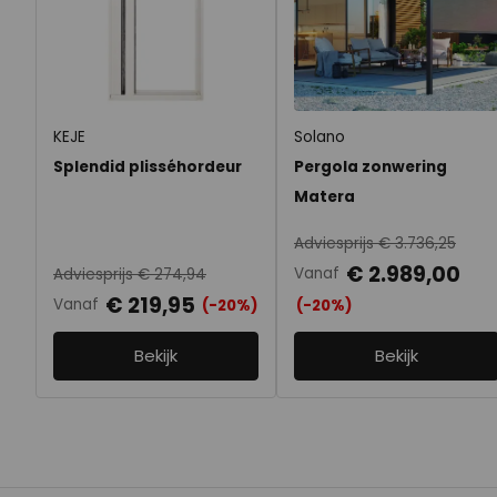
KEJE
Solano
Splendid plisséhordeur
Pergola zonwering
Matera
Adviesprijs € 3.736,25
€ 2.989,00
Vanaf
Adviesprijs € 274,94
€ 219,95
Vanaf
(-20%)
(-20%)
Bekijk
Bekijk