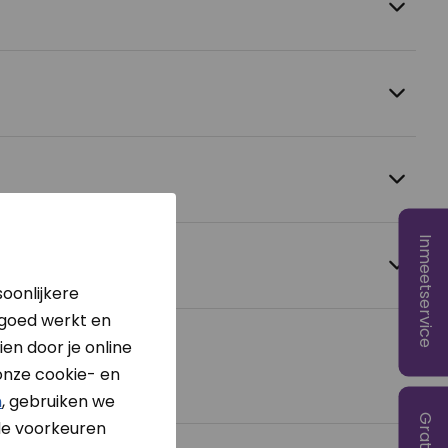
Inmeetservice
oonlijkere
 goed werkt en
en door je online
onze cookie- en
n
, gebruiken we
e voorkeuren