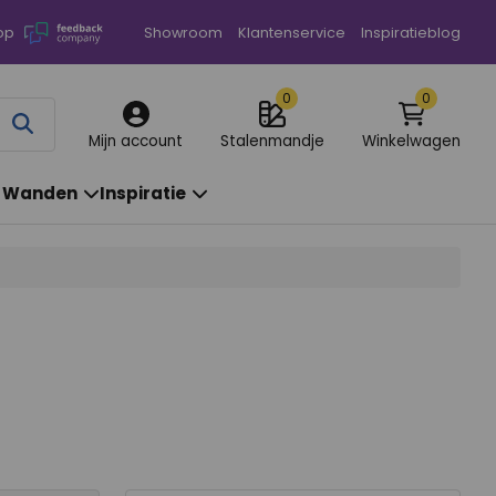
op
Showroom
Klantenservice
Inspiratieblog
0
0
Annuleren
Mijn account
Stalenmandje
Winkelwagen
& Wanden
Inspiratie