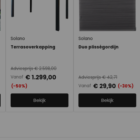
Solano
Solano
Terrasoverkapping
Duo plisségordijn
Adviesprijs € 2.598,00
€ 1.299,00
Vanaf
Adviesprijs € 42,71
€ 29,90
Vanaf
(-50%)
(-30%)
Bekijk
Bekijk