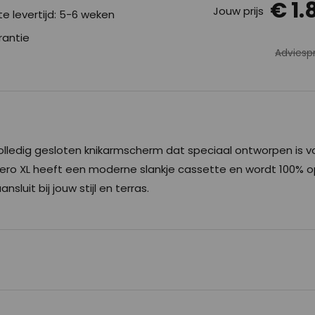
€ 1.
Jouw prijs
e levertijd: 5-6 weken
rantie
Adviespr
volledig gesloten knikarmscherm dat speciaal ontworpen is v
Balero XL heeft een moderne slankje cassette en wordt 100% 
sluit bij jouw stijl en terras.