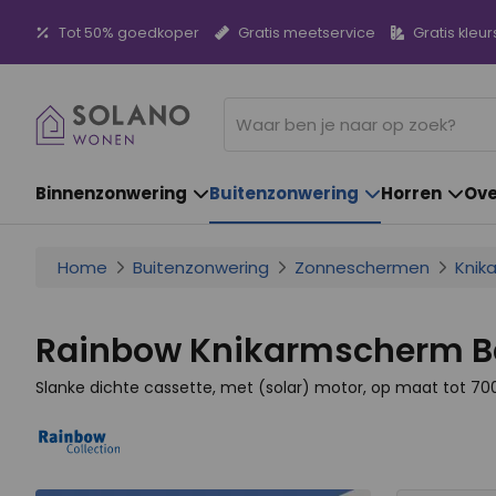
Tot 50% goedkoper
Gratis meetservice
Gratis kleur
Binnenzonwering
Buitenzonwering
Horren
Ove
Home
Buitenzonwering
Zonneschermen
Knik
Rainbow Knikarmscherm Ba
Slanke dichte cassette, met (solar) motor, op maat tot 7