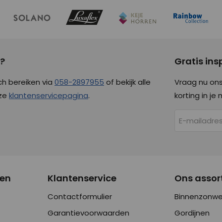
g?
Gratis in
ch bereiken via
058-2897955
of bekijk alle
Vraag nu ons
nze
klantenservicepagina
.
korting in je 
nen
Klantenservice
Ons assor
Contactformulier
Binnenzonwe
Garantievoorwaarden
Gordijnen