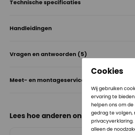
Technische specificaties
Handleidingen
Vragen en antwoorden (5)
Cookies
Meet- en montageservice
Wij gebruiken cook
ervaring te bieden
helpen ons om de s
gedrag te volgen,
Lees hoe anderen ons beoordelen
privacyverklaring. 
alleen de noodzakel