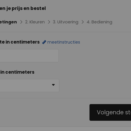
n je prijs en bestel
etingen
2.
Kleuren
3.
Uitvoering
4.
Bediening
te in centimeters
meetinstructies
 in centimeters
Volgende s