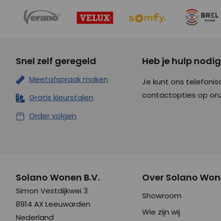
Snel zelf geregeld
Heb je hulp nodi
Meetafspraak maken
Je kunt ons telefonis
contactopties op o
Gratis kleurstalen
Order volgen
Solano Wonen B.V.
Over Solano Wo
Simon Vestdijkwei 3
Showroom
8914 AX Leeuwarden
Wie zijn wij
Nederland