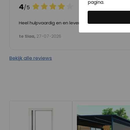
pagina.
4
G
/5
Heel hulpvaardig en en levering is altijd op tijd
te Slaa,
27-07-2026
Bekijk alle reviews