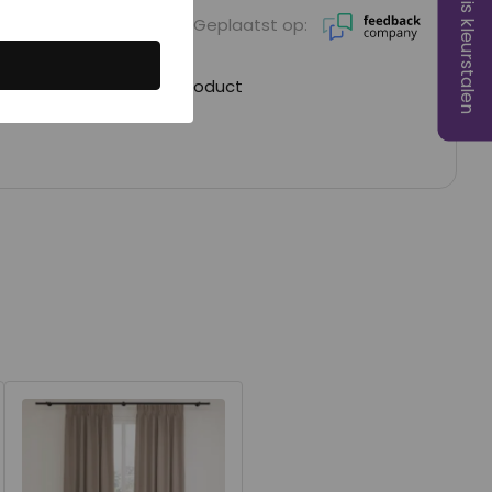
Gratis kleurstalen
Geplaatst op:
ano vriendelijk, goed product