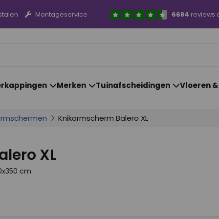
stalen
Montageservice
6684
reviews 
rkappingen
Merken
Tuinafscheidingen
Vloeren 
armschermen
Knikarmscherm Balero XL
lero XL
00x350 cm