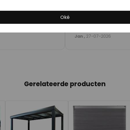
5
eplaatst op:
/5
Oké
Goede ervaringen met Sol
Jan ,
27-07-2026
Gerelateerde producten