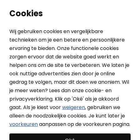
0
0
Cookies
Wij gebruiken cookies en vergelijkbare
technieken om je een betere en persoonlijkere
ervaring te bieden. Onze functionele cookies
Home
Bedieningseenheid (1 functie) (KUX 110)
zorgen ervoor dat de website goed werkt en
helpen ons om de site te verbeteren. We laten je
ook nuttige advertenties zien door je online
VELUX Bedieningseenheid
gedrag te volgen, maar dit doen we anoniem. Wil
(1 functie) (KUX 110)
je meer weten? Lees dan onze cookie- en
privacyverklaring. Klik op 'Oké' als je akkoord
gaat. Als je kiest voor
weigeren
, gebruiken we
alleen de noodzakelijke cookies. Je kunt later je
voorkeuren
aanpassen op de voorkeuren pagina.