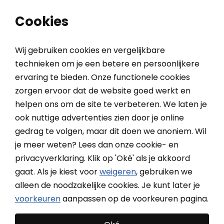
0
0
Cookies
Wij gebruiken cookies en vergelijkbare
technieken om je een betere en persoonlijkere
ervaring te bieden. Onze functionele cookies
Home
PowerView® Li-ion oplader USB-C
zorgen ervoor dat de website goed werkt en
helpen ons om de site te verbeteren. We laten je
ook nuttige advertenties zien door je online
Luxaflex PowerView® Li-ion
gedrag te volgen, maar dit doen we anoniem. Wil
oplader USB-C
je meer weten? Lees dan onze cookie- en
privacyverklaring. Klik op 'Oké' als je akkoord
gaat. Als je kiest voor
weigeren
, gebruiken we
alleen de noodzakelijke cookies. Je kunt later je
voorkeuren
aanpassen op de voorkeuren pagina.