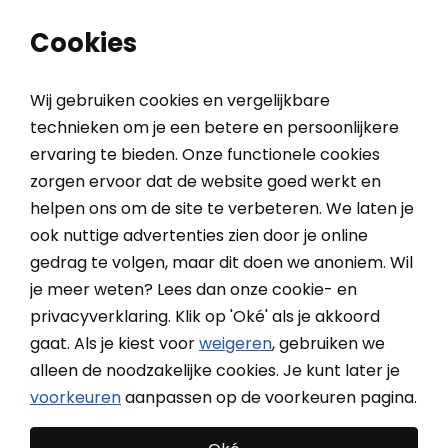
0
0
Cookies
Wij gebruiken cookies en vergelijkbare
technieken om je een betere en persoonlijkere
ervaring te bieden. Onze functionele cookies
Home
Binnenzonwering
Plisségordijnen
Day 'n Night
zorgen ervoor dat de website goed werkt en
helpen ons om de site te verbeteren. We laten je
ook nuttige advertenties zien door je online
KEJE Day 'n Night
gedrag te volgen, maar dit doen we anoniem. Wil
2-in-1 dag en nacht plisségordijn, zonder boren, tot 140x200
je meer weten? Lees dan onze cookie- en
cm
privacyverklaring. Klik op 'Oké' als je akkoord
gaat. Als je kiest voor
weigeren
, gebruiken we
alleen de noodzakelijke cookies. Je kunt later je
voorkeuren
aanpassen op de voorkeuren pagina.