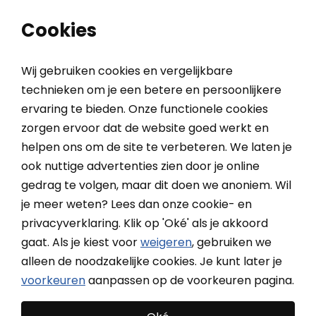
0
0
Cookies
Wij gebruiken cookies en vergelijkbare
technieken om je een betere en persoonlijkere
ervaring te bieden. Onze functionele cookies
Home
Binnenzonwering
Gordijnen
Vitrage Earth
zorgen ervoor dat de website goed werkt en
helpen ons om de site te verbeteren. We laten je
ook nuttige advertenties zien door je online
A House Of Happiness
gedrag te volgen, maar dit doen we anoniem. Wil
Vitrage Earth
je meer weten? Lees dan onze cookie- en
privacyverklaring. Klik op 'Oké' als je akkoord
Natuurlijk mêlee effect, kamerhoog, plooi of wave, tot
gaat. Als je kiest voor
weigeren
, gebruiken we
1000x282 cm
alleen de noodzakelijke cookies. Je kunt later je
voorkeuren
aanpassen op de voorkeuren pagina.