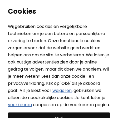
0
0
Cookies
Wij gebruiken cookies en vergelijkbare
technieken om je een betere en persoonlijkere
ervaring te bieden. Onze functionele cookies
Home
Binnenzonwering
Rails en roedes
Gordijnroede Mondial 28 mm
zorgen ervoor dat de website goed werkt en
helpen ons om de site te verbeteren. We laten je
ook nuttige advertenties zien door je online
Gordijnroede Mondial 28
gedrag te volgen, maar dit doen we anoniem. Wil
mm
je meer weten? Lees dan onze cookie- en
privacyverklaring. Klik op 'Oké' als je akkoord
gaat. Als je kiest voor
weigeren
, gebruiken we
alleen de noodzakelijke cookies. Je kunt later je
voorkeuren
aanpassen op de voorkeuren pagina.