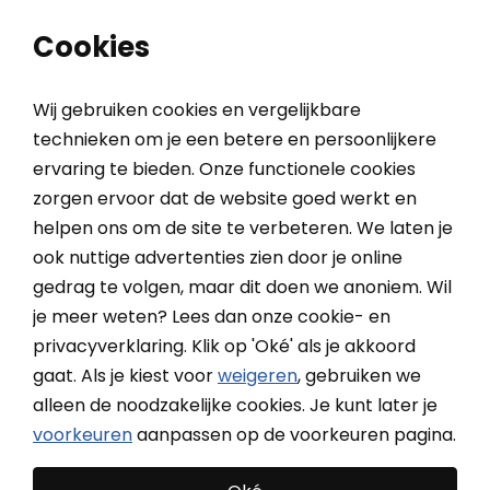
0
0
Cookies
Wij gebruiken cookies en vergelijkbare
technieken om je een betere en persoonlijkere
ervaring te bieden. Onze functionele cookies
Home
Binnenzonwering
Gordijnen
Inbetween gordijnen
zorgen ervoor dat de website goed werkt en
helpen ons om de site te verbeteren. We laten je
ook nuttige advertenties zien door je online
Vadain Inbetween Foster
gedrag te volgen, maar dit doen we anoniem. Wil
Gestreept effect gordijn, kamerhoog, plooi of wave, tot
je meer weten? Lees dan onze cookie- en
1000x295 cm
privacyverklaring. Klik op 'Oké' als je akkoord
gaat. Als je kiest voor
weigeren
, gebruiken we
alleen de noodzakelijke cookies. Je kunt later je
voorkeuren
aanpassen op de voorkeuren pagina.