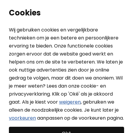
0
0
Cookies
Wij gebruiken cookies en vergelijkbare
technieken om je een betere en persoonlijkere
ervaring te bieden. Onze functionele cookies
Home
Bevestigingsset voor knikarmschermen (8 stuks)
zorgen ervoor dat de website goed werkt en
helpen ons om de site te verbeteren. We laten je
ook nuttige advertenties zien door je online
Bevestigingsset voor
gedrag te volgen, maar dit doen we anoniem. Wil
knikarmschermen (8
je meer weten? Lees dan onze cookie- en
privacyverklaring. Klik op 'Oké' als je akkoord
stuks)
gaat. Als je kiest voor
weigeren
, gebruiken we
alleen de noodzakelijke cookies. Je kunt later je
voorkeuren
aanpassen op de voorkeuren pagina.