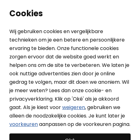
0
0
Cookies
Wij gebruiken cookies en vergelijkbare
technieken om je een betere en persoonlijkere
ervaring te bieden. Onze functionele cookies
Home
1 kanaals afstandsbediening (bi-directioneel)
zorgen ervoor dat de website goed werkt en
helpen ons om de site te verbeteren. We laten je
ook nuttige advertenties zien door je online
1 kanaals
gedrag te volgen, maar dit doen we anoniem. Wil
afstandsbediening (bi-
je meer weten? Lees dan onze cookie- en
privacyverklaring. Klik op 'Oké' als je akkoord
directioneel)
gaat. Als je kiest voor
weigeren
, gebruiken we
alleen de noodzakelijke cookies. Je kunt later je
voorkeuren
aanpassen op de voorkeuren pagina.