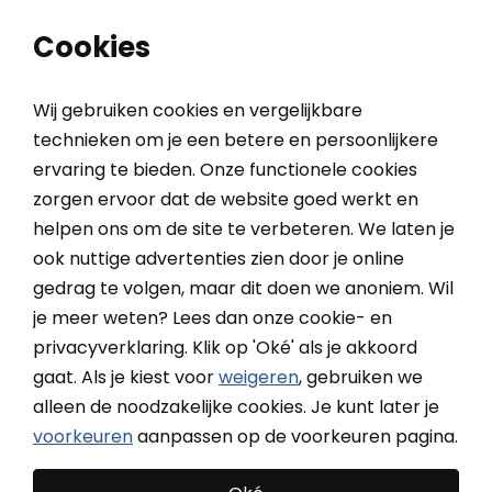
0
0
Cookies
Wij gebruiken cookies en vergelijkbare
technieken om je een betere en persoonlijkere
ervaring te bieden. Onze functionele cookies
Home
Meetinstructie verticale lamellen
zorgen ervoor dat de website goed werkt en
helpen ons om de site te verbeteren. We laten je
ook nuttige advertenties zien door je online
Meetinstructie verticale
gedrag te volgen, maar dit doen we anoniem. Wil
lamellen
je meer weten? Lees dan onze cookie- en
privacyverklaring. Klik op 'Oké' als je akkoord
gaat. Als je kiest voor
weigeren
, gebruiken we
Bepaal eerst waar je het lamelgordijn gaat bevestigen.
alleen de noodzakelijke cookies. Je kunt later je
Komt het lamelgordijn tussen de kozijnen van het raam
voorkeuren
aanpassen op de voorkeuren pagina.
of tussen twee muren te hangen, dan is dit “In de dag”.
Je meet dan volgens meetinstructie A. Komt het