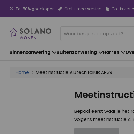
Tot 50% goedkoper
Gratis meetservice
Gratis kleur
Binnenzonwering
Buitenzonwering
Horren
Ove
Home
Meetinstructie Alutech rolluik AR39
Meetinstructi
Bepaal eerst waar je het r
volgens meetinstructie A. 