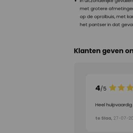
In uitzonderlijke gevall
met grotere afmetingen.
op de oprolbuis, met k
het pantser in dat geval
Klanten geven o
4
/5
Heel hulpvaardig e
te Slaa,
27-07-2