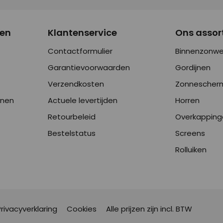
nen
Klantenservice
Ons assor
Contactformulier
Binnenzonwe
Garantievoorwaarden
Gordijnen
Verzendkosten
Zonnescher
onen
Actuele levertijden
Horren
Retourbeleid
Overkapping
Bestelstatus
Screens
Rolluiken
Privacyverklaring
Cookies
Alle prijzen zijn incl. BTW