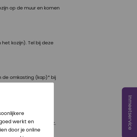
kozijn op de muur en komen
et kozijn). Tel bij deze
 de omkasting (kap)* bij
Inmeetservice
 van de omkasting (=
oonlijkere
at verschijnt dan de
 goed werkt en
e juiste hoogtemaat hebt.
en door je online