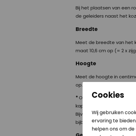
Bij het plaatsen van een 
de geleiders naast het koz
Breedte
Meet de breedte van het ko
maat 10,6 cm op (= 2 x zijg
Hoogte
Meet de hoogte in centime
op. Dit is je bestelmaat.
Cookies
*
Om het je gemakkelijk te
kapmaat) te zien.
Wij gebruiken cook
Bijvoorbeeld: je vult op d
ervaring te bieden
bijbehorende maat van de 
helpen ons om de s
Geleiders