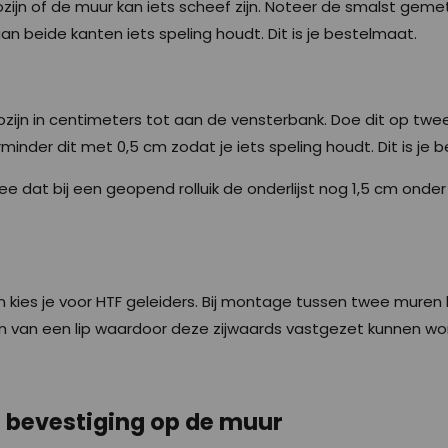
zijn of de muur kan iets scheef zijn. Noteer de smalst gem
n beide kanten iets speling houdt. Dit is je bestelmaat.
zijn in centimeters tot aan de vensterbank. Doe dit op twe
inder dit met 0,5 cm zodat je iets speling houdt. Dit is je
ee dat bij een geopend rolluik de onderlijst nog 1,5 cm onde
jn kies je voor HTF geleiders. Bij montage tussen twee muren 
ien van een lip waardoor deze zijwaards vastgezet kunnen wo
: bevestiging op de muur