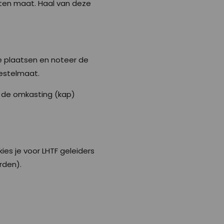
eten maat. Haal van deze
e plaatsen en noteer de
 bestelmaat.
r de omkasting (kap)
kies je voor LHTF geleiders
rden).