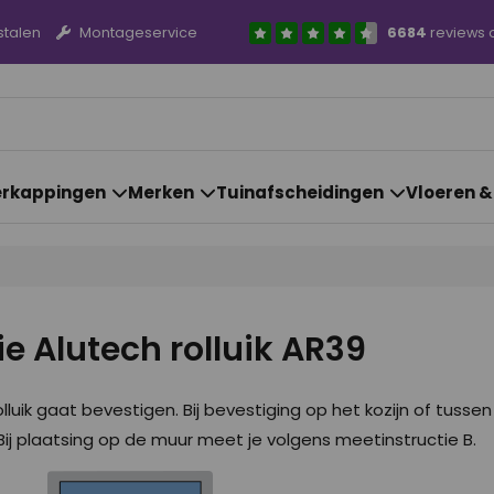
stalen
Montageservice
6684
reviews 
rkappingen
Merken
Tuinafscheidingen
Vloeren 
e Alutech rolluik AR39
olluik gaat bevestigen. Bij bevestiging op het kozijn of tuss
Bij plaatsing op de muur meet je volgens meetinstructie B.