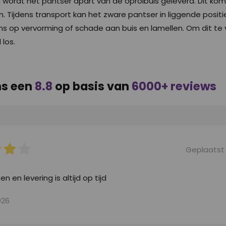
en wordt het pantser apart van de oprolbuis geleverd. Dit komt 
 Tijdens transport kan het zware pantser in liggende positi
ans op vervorming of schade aan buis en lamellen. Om dit t
 los.
ns een
8.8
op basis van
6000+ reviews
Geplaatst
n en levering is altijd op tijd
026