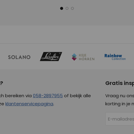
g?
Gratis in
ch bereiken via
058-2897955
of bekijk alle
Vraag nu ons
nze
klantenservicepagina
.
korting in je 