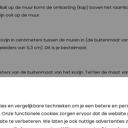
rolluik op de muur komt de omkasting (kap) boven het raam
ijn ook op de muur.
zijn in centimeters tussen de muren in (de buitenmaat van h
eleiders van 5,3 cm). Dit is je bestelmaat.
ters van de buitenmaat van het kozijn. Tel hier de maat van
 maken krijg je na het invullen van de maten de juiste maat
ies en vergelijkbare technieken om je een betere en pers
e bestelpagina de hoogtemaat van het kozijn in. Onder kapma
. Onze functionele cookies zorgen ervoor dat de website
omkasting/kap. Deze tel je er vervolgens bij op zodat je d
ite te verbeteren. We laten je ook nuttige advertenties zi