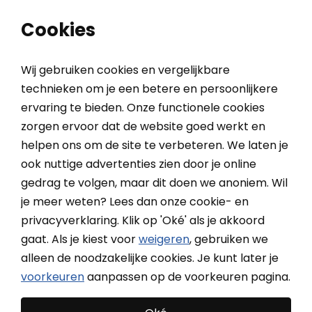
0
0
Cookies
Wij gebruiken cookies en vergelijkbare
technieken om je een betere en persoonlijkere
ervaring te bieden. Onze functionele cookies
Home
Meetinstructie duorolgordijnen
zorgen ervoor dat de website goed werkt en
helpen ons om de site te verbeteren. We laten je
ook nuttige advertenties zien door je online
Meetinstructie
gedrag te volgen, maar dit doen we anoniem. Wil
duorolgordijnen
je meer weten? Lees dan onze cookie- en
privacyverklaring. Klik op 'Oké' als je akkoord
gaat. Als je kiest voor
weigeren
, gebruiken we
Bepaal eerst waar je het duo rolgordijn gaat bevestigen.
alleen de noodzakelijke cookies. Je kunt later je
Je kunt het duorolgordijn tussen de kozijnen van het
voorkeuren
aanpassen op de voorkeuren pagina.
raam of tussen twee muren bevestigen (In de Dag), of
het rolgordijn over het raamkozijn heen bevestigen. (Op