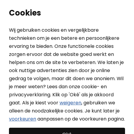
0
0
Cookies
Wij gebruiken cookies en vergelijkbare
technieken om je een betere en persoonlijkere
ervaring te bieden. Onze functionele cookies
Home
Inspiratieblog
THUIS BIJ ROBERT & CAROLA | Ultiem buitencomfort met pergolazonwering
zorgen ervoor dat de website goed werkt en
helpen ons om de site te verbeteren. We laten je
ook nuttige advertenties zien door je online
THUIS BIJ ROBERT & CAROLA
gedrag te volgen, maar dit doen we anoniem. Wil
| Ultiem buitencomfort met
je meer weten? Lees dan onze cookie- en
privacyverklaring. Klik op 'Oké' als je akkoord
pergolazonwering
gaat. Als je kiest voor
weigeren
, gebruiken we
alleen de noodzakelijke cookies. Je kunt later je
voorkeuren
aanpassen op de voorkeuren pagina.