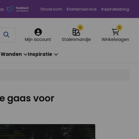
op
Showroom
Klantenservice
Inspiratieblog
0
0
Annuleren
Mijn account
Stalenmandje
Winkelwagen
& Wanden
Inspiratie
te gaas voor