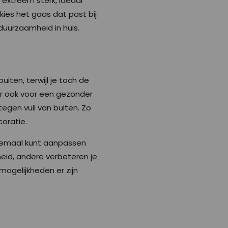
is extreem sterk, ideaal
kies het gaas dat past bij
duurzaamheid in huis.
iten, terwijl je toch de
ar ook voor een gezonder
egen vuil van buiten. Zo
oratie.
helemaal kunt aanpassen
eid, andere verbeteren je
mogelijkheden er zijn