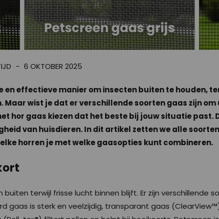
TIJD
6 OKTOBER 2025
e en effectieve manier om insecten buiten te houden, terw
Maar wist je dat er verschillende soorten gaas zijn om u
het hor gaas kiezen dat het beste bij jouw situatie past. 
heid van huisdieren. In dit artikel zetten we alle soorte
 welke horren je met welke gaasopties kunt combineren.
kort
iten terwijl frisse lucht binnen blijft. Er zijn verschillende 
d gaas is sterk en veelzijdig, transparant gaas (ClearView™