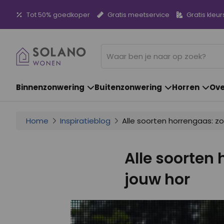
Tot 50% goedkoper
Gratis meetservice
Gratis kleur
Binnenzonwering
Buitenzonwering
Horren
Ove
Home
Inspiratieblog
Alle soorten horrengaas: zo 
Alle soorten 
jouw hor