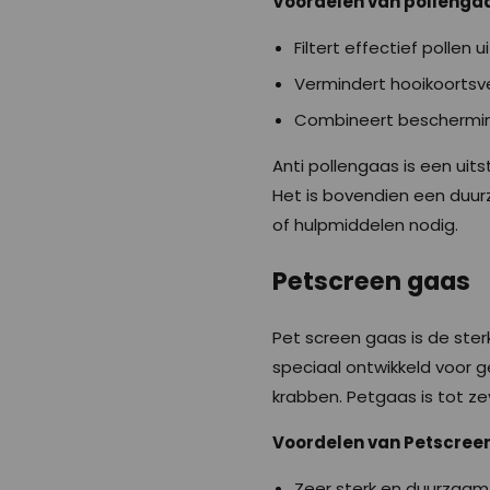
Voordelen van pollenga
Filtert effectief pollen u
Vermindert hooikoortsve
Combineert bescherming 
Anti pollengaas is een uits
Het is bovendien een duur
of hulpmiddelen nodig.
Petscreen gaas
Pet screen gaas is de ster
speciaal ontwikkeld voor 
krabben. Petgaas is tot ze
Voordelen van Petscree
Zeer sterk en duurzaam