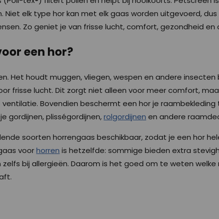
 (Poll-tex®) filtert pollen en helpt bij hooikoorts. Petscreen 
n. Niet elk type hor kan met elk gaas worden uitgevoerd, dus 
ensen. Zo geniet je van frisse lucht, comfort, gezondheid en 
oor een hor?
en. Het houdt muggen, vliegen, wespen en andere insecten bu
r frisse lucht. Dit zorgt niet alleen voor meer comfort, ma
ventilatie. Bovendien beschermt een hor je raambekleding t
je gordijnen, plisségordijnen,
rolgordijnen
en andere raamdec
schillende soorten horrengaas beschikbaar, zodat je een hor 
 gaas voor
horren
is hetzelfde: sommige bieden extra stevigh
n zelfs bij allergieën. Daarom is het goed om te weten welke 
aft.