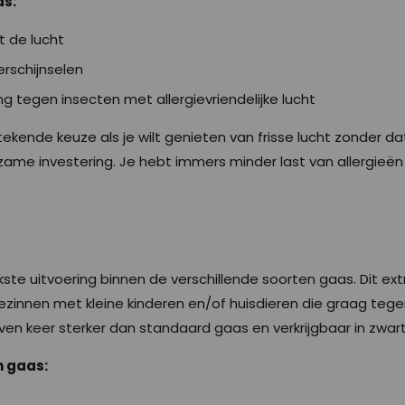
as:
it de lucht
rschijnselen
tegen insecten met allergievriendelijke lucht
tekende keuze als je wilt genieten van frisse lucht zonder dat
zame investering. Je hebt immers minder last van allergieë
kste uitvoering binnen de verschillende soorten gaas. Dit ext
gezinnen met kleine kinderen en/of huisdieren die graag te
ven keer sterker dan standaard gaas en verkrijgbaar in zwart 
n gaas: