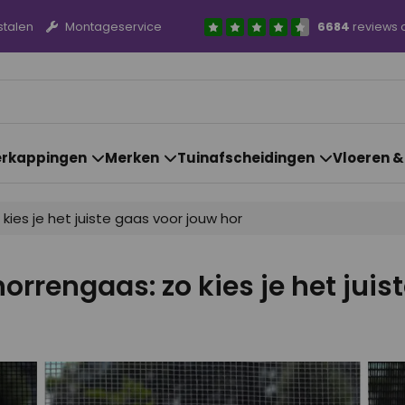
stalen
Montageservice
6684
reviews 
rkappingen
Merken
Tuinafscheidingen
Vloeren 
kies je het juiste gaas voor jouw hor
horrengaas: zo kies je het juis