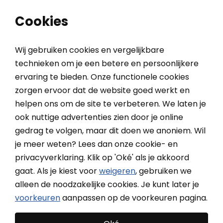
0
0
Cookies
Wij gebruiken cookies en vergelijkbare
technieken om je een betere en persoonlijkere
ervaring te bieden. Onze functionele cookies
Home
Inspiratieblog
4x fundering overkapping: Van betonpoer tot schroeffundering
zorgen ervoor dat de website goed werkt en
helpen ons om de site te verbeteren. We laten je
ook nuttige advertenties zien door je online
4x fundering overkapping:
gedrag te volgen, maar dit doen we anoniem. Wil
Van betonpoer tot
je meer weten? Lees dan onze cookie- en
privacyverklaring. Klik op 'Oké' als je akkoord
schroeffundering
gaat. Als je kiest voor
weigeren
, gebruiken we
alleen de noodzakelijke cookies. Je kunt later je
voorkeuren
aanpassen op de voorkeuren pagina.