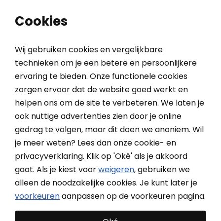
0
0
Cookies
Wij gebruiken cookies en vergelijkbare
technieken om je een betere en persoonlijkere
ervaring te bieden. Onze functionele cookies
Home
Klantenservice
Advies & oplossingen
Ik m
zorgen ervoor dat de website goed werkt en
helpen ons om de site te verbeteren. We laten je
ook nuttige advertenties zien door je online
Ik mag niet boren in mijn
gedrag te volgen, maar dit doen we anoniem. Wil
kunststof kozijnen, wat nu?
je meer weten? Lees dan onze cookie- en
privacyverklaring. Klik op 'Oké' als je akkoord
gaat. Als je kiest voor
weigeren
, gebruiken we
Geen probleem! Wij bieden diverse manieren om
alleen de noodzakelijke cookies. Je kunt later je
raamdecoratie zonder boren
te bevestigen. Ideaal als
voorkeuren
aanpassen op de voorkeuren pagina.
je
raambekleding op kunststof kozijnen
wil bevestigen.