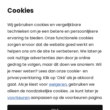
0
0
Cookies
Wij gebruiken cookies en vergelijkbare
technieken om je een betere en persoonlijkere
ervaring te bieden. Onze functionele cookies
Home
Inspiratieblog
Jaloezieën en gordijnen combineren voor optimale lichtregeling
zorgen ervoor dat de website goed werkt en
helpen ons om de site te verbeteren. We laten je
ook nuttige advertenties zien door je online
Jaloezieën en gordijnen
gedrag te volgen, maar dit doen we anoniem. Wil
combineren voor optimale
je meer weten? Lees dan onze cookie- en
privacyverklaring. Klik op 'Oké' als je akkoord
lichtregeling
gaat. Als je kiest voor
weigeren
, gebruiken we
alleen de noodzakelijke cookies. Je kunt later je
voorkeuren
aanpassen op de voorkeuren pagina.